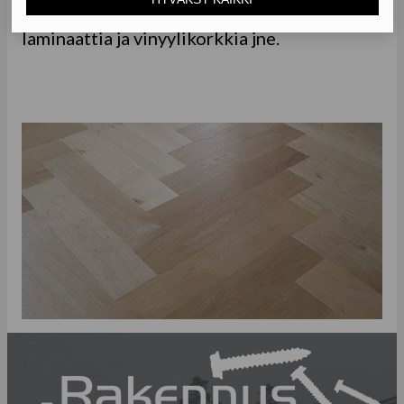
monipuolisesti eri lattiavaihtoehtoja kuten
laminaattia ja vinyylikorkkia jne.