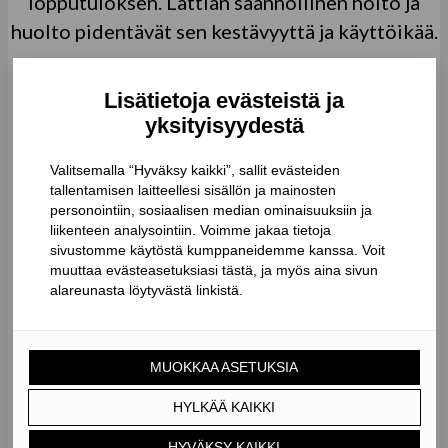
lopputuloksen. Lattian säännöllinen hoito ja
huolto pidentävät sen kestävyyttä ja käyttöikää.
OTA YHTEYTTÄ
Älä jää lattialle makaamaan,
kunnosta parkettisi uuden
veroiseksi!
Monipuoliseen lattiatöiden
palvelutarjontaamme kuuluu mm. puu- ja
parkettilattioiden hionta, lakkaus, värjäys ja
kaikki asennuspalvelut. Teemme myös
lattioiden tasoitustyöt ja asennamme