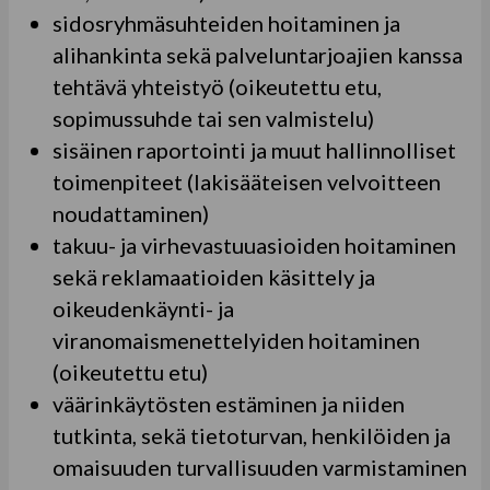
sidosryhmäsuhteiden hoitaminen ja
alihankinta sekä palveluntarjoajien kanssa
tehtävä yhteistyö (oikeutettu etu,
sopimussuhde tai sen valmistelu)
sisäinen raportointi ja muut hallinnolliset
toimenpiteet (lakisääteisen velvoitteen
noudattaminen)
takuu- ja virhevastuuasioiden hoitaminen
sekä reklamaatioiden käsittely ja
oikeudenkäynti- ja
viranomaismenettelyiden hoitaminen
(oikeutettu etu)
väärinkäytösten estäminen ja niiden
tutkinta, sekä tietoturvan, henkilöiden ja
omaisuuden turvallisuuden varmistaminen