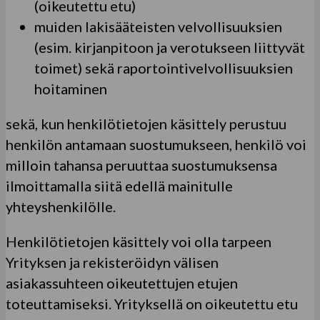
(oikeutettu etu)
muiden lakisääteisten velvollisuuksien
(esim. kirjanpitoon ja verotukseen liittyvät
toimet) sekä raportointivelvollisuuksien
hoitaminen
sekä, kun henkilötietojen käsittely perustuu
henkilön antamaan suostumukseen, henkilö voi
milloin tahansa peruuttaa suostumuksensa
ilmoittamalla siitä edellä mainitulle
yhteyshenkilölle.
Henkilötietojen käsittely voi olla tarpeen
Yrityksen ja rekisteröidyn välisen
asiakassuhteen oikeutettujen etujen
toteuttamiseksi. Yrityksellä on oikeutettu etu