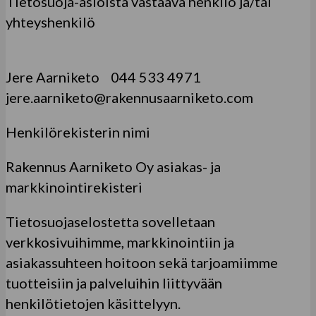
Tietosuoja-asioista vastaava henkilö ja/tai
yhteyshenkilö
Jere Aarniketo 044 533 4971
jere.aarniketo@rakennusaarniketo.com
Henkilörekisterin nimi
Rakennus Aarniketo
Oy asiakas- ja
markkinointirekisteri
Tietosuojaselostetta sovelletaan
verkkosivuihimme, markkinointiin ja
asiakassuhteen hoitoon sekä tarjoamiimme
tuotteisiin ja palveluihin liittyvään
henkilötietojen käsittelyyn.