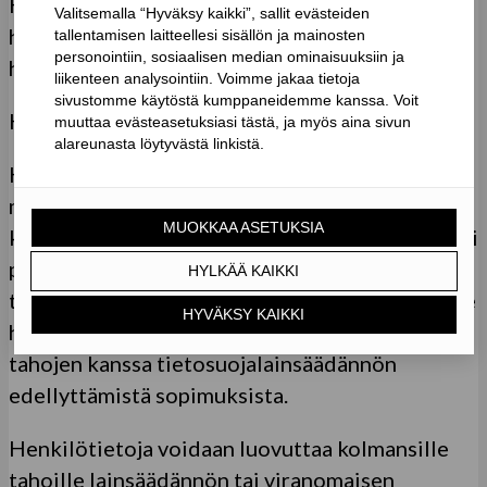
Henkilötietoihin on pääsy vain asiakassuhteen
hallinnoinnista ja markkinoinnista vastaavilla
henkilöillä.
Henkilötietojen vastaanottajat
Henkilötietojen käsittelyssä voidaan käyttää
myös erilaisia palveluntarjoajia ja muita
kolmansia tahoja, kuten teknisten ratkaisujen tai
palvelintilan tarjoajia tai kirjanpito- ja
taloushallinnon palveluntarjoajia. Huolehdimme
henkilötietojen käsittelyssä käyttämiemme
tahojen kanssa tietosuojalainsäädännön
edellyttämistä sopimuksista.
Henkilötietoja voidaan luovuttaa kolmansille
tahoille lainsäädännön tai viranomaisen