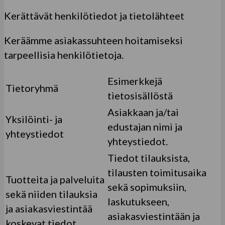
Kerättävät henkilötiedot ja tietolähteet
Keräämme asiakassuhteen hoitamiseksi
tarpeellisia henkilötietoja.
Esimerkkejä
Tietoryhmä
tietosisällöstä
Asiakkaan ja/tai
Yksilöinti- ja
edustajan nimi ja
yhteystiedot
yhteystiedot.
Tiedot tilauksista,
tilausten toimitusaika
Tuotteita ja palveluita
sekä sopimuksiin,
sekä niiden tilauksia
laskutukseen,
ja asiakasviestintää
asiakasviestintään ja
koskevat tiedot