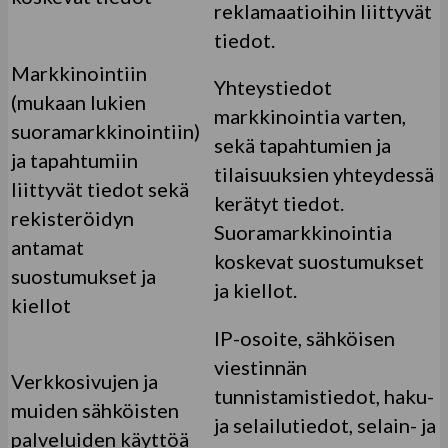
reklamaatioihin liittyvät
tiedot.
Markkinointiin
Yhteystiedot
(mukaan lukien
markkinointia varten,
suoramarkkinointiin)
sekä tapahtumien ja
ja tapahtumiin
tilaisuuksien yhteydessä
liittyvät tiedot sekä
kerätyt tiedot.
rekisteröidyn
Suoramarkkinointia
antamat
koskevat suostumukset
suostumukset ja
ja kiellot.
kiellot
IP-osoite, sähköisen
viestinnän
Verkkosivujen ja
tunnistamistiedot, haku-
muiden sähköisten
ja selailutiedot, selain- ja
palveluiden käyttöä