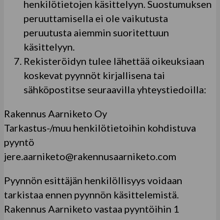
henkilötietojen käsittelyyn. Suostumuksen
peruuttamisella ei ole vaikutusta
peruutusta aiemmin suoritettuun
käsittelyyn.
Rekisteröidyn tulee lähettää oikeuksiaan
koskevat pyynnöt kirjallisena tai
sähköpostitse seuraavilla yhteystiedoilla:
Rakennus Aarniketo
Oy
Tarkastus-/muu henkilötietoihin kohdistuva
pyyntö
jere.aarniketo@rakennusaarniketo.com
Pyynnön esittäjän henkilöllisyys voidaan
tarkistaa ennen pyynnön käsittelemistä.
Rakennus Aarniketo
vastaa pyyntöihin 1